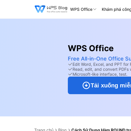
WPS Office
Khám phá công
WPS Office
Free All-in-One Office Su
Edit Word, Excel, and PPT for 
Read, edit, and convert PDFs 
Microsoft-like interface, test.
Tải xuống miễ
Trang chủ
Blog
Cách Sử Dụng Hàm ROUND tron