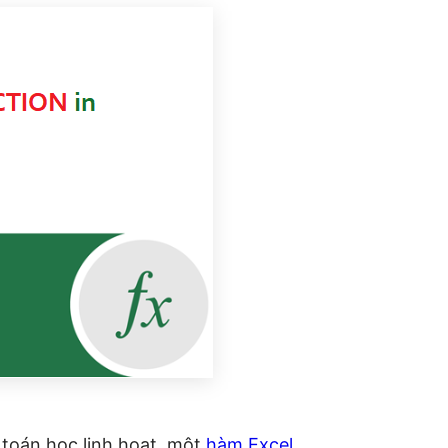
toán học linh hoạt, một
hàm Excel