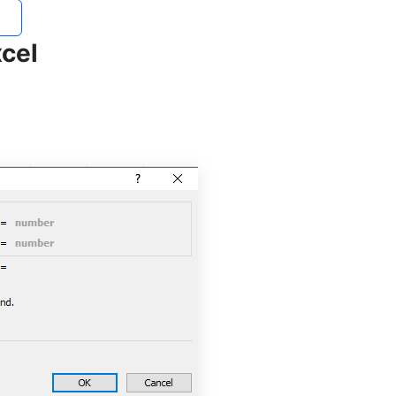
í
cel