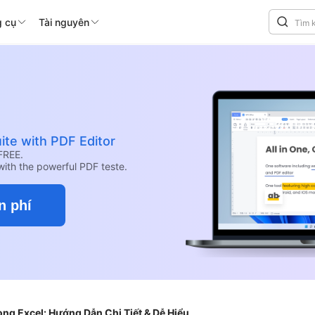
 cụ
Tài nguyên
ite with PDF Editor
FREE.
with the powerful PDF teste.
n phí
g Excel: Hướng Dẫn Chi Tiết & Dễ Hiểu