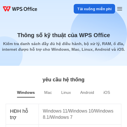
Tải xuống miễn phí
Sản phẩm
Windows
Mac
Linux
Android
iOS
iPad
Trực tuyến
WP
Thông số kỹ thuật của WPS Office
Kiểm tra danh sách đầy đủ hệ điều hành, bộ xử lý, RAM, ổ đĩa,
internet được hỗ trợ cho Windows, Mac, Linux, Android và iOS.
yêu cầu hệ thống
Windows
Mac
Linux
Android
iOS
HĐH hỗ
Windows 11/Windows 10/Windows
trợ
8.1/Windows 7