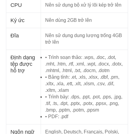
CPU
Nên sử dụng bộ xử lý lõi kép trở lên
Ký ức
Nên dùng 2GB trở lên
Đĩa
Nên sử dụng dung lượng trống 4GB
trở lên
Định dạng
• Trình soạn thảo: .wps, .doc, .dot,
tệp được
.mht, .htm, .rtf, .xml, .wpt, .docx, .dotx,
hỗ trợ
.mhtml, .html, .txt, .docm, .dotm
• Bảng tính: .et, .xls, .xlsx, .dbf, .prn,
.xltx, .xla, .ett, .xlt, .xlsm, .csv, .dif,
.xltm, .xlam
• Trình bày: .dps, .ppt, .pot, .pps, .jpg,
.tif, .ts, .dpt, .pptx, .potx, .ppsx, .png,
.bmp, .pptm, .potm, .ppsm
• PDF: .pdf
Ngôn ngữ
English, Deutsch, Français, Polski,