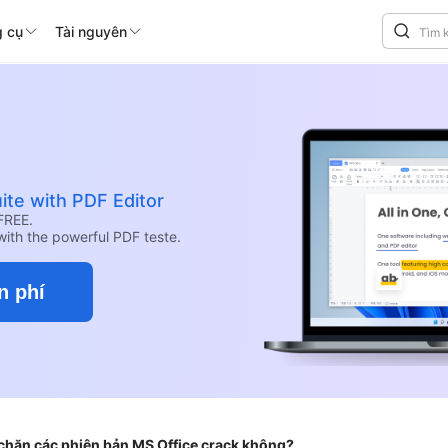
 cụ
Tài nguyên
ite with PDF Editor
FREE.
with the powerful PDF teste.
n phí
 chặn các phiên bản MS Office crack không?