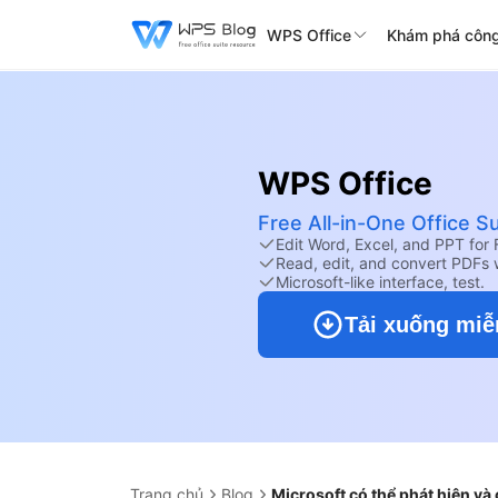
WPS Office
Khám phá công
WPS Office
Free All-in-One Office Su
Edit Word, Excel, and PPT for 
Read, edit, and convert PDFs 
Microsoft-like interface, test.
Tải xuống miễ
Trang chủ
Blog
Microsoft có thể phát hiện và