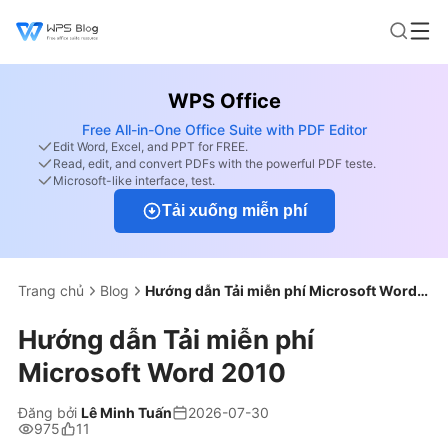
WPS Office
Free All-in-One Office Suite with PDF Editor
Edit Word, Excel, and PPT for FREE.
Read, edit, and convert PDFs with the powerful PDF teste.
Microsoft-like interface, test.
Tải xuống miễn phí
Trang chủ
Blog
Hướng dẫn Tải miễn phí Microsoft Word 2010
Hướng dẫn Tải miễn phí
Microsoft Word 2010
Đăng bởi
Lê Minh Tuấn
2026-07-30
975
11